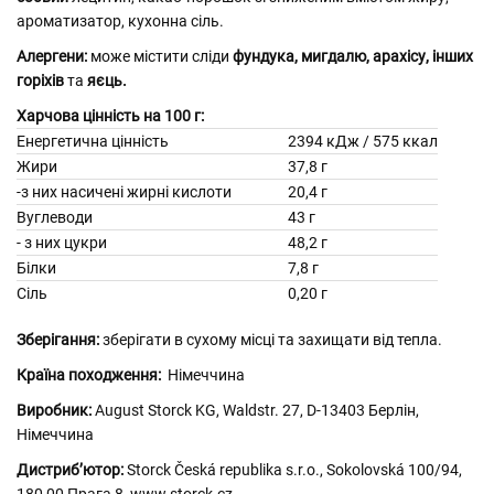
ароматизатор, кухонна сіль.
Алергени:
може містити сліди
фундука, мигдалю, арахісу, інших
горіхів
та
яєць.
Харчова цінність на 100 г:
Енергетична цінність
2394 кДж / 575 ккал
Жири
37,8 г
-з них насичені жирні кислоти
20,4 г
Вуглеводи
43 г
- з них цукри
48,2 г
Білки
7,8 г
Сіль
0,20 г
Зберігання:
зберігати в сухому місці та захищати від тепла.
Країна походження:
Німеччина
Виробник:
August Storck KG, Waldstr. 27, D-13403 Берлін,
Німеччина
Дистриб’ютор:
Storck Česká republika s.r.o., Sokolovská 100/94,