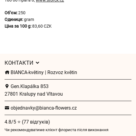
180 00 Прага 8,
www.storck.cz
Обʼєм:
250
Одиниця:
gram
Ціна за 100 g:
83,60 CZK
КОНТАКТИ
BIANCA-květiny | Rozvoz květin
Gen.Klapálka 853
27801 Kralupy nad Vltavou
objednavky@bianca-flowers.cz
4.8/5 ⭐ (77 відгуків)
Чи рекомендуватиме клієнт флориста після виконання