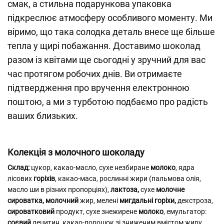
смак, а стильна подарункова упаковка
підкреслює атмосферу особливого моменту. Ми
віримо, що така солодка деталь внесе ще більше
тепла у щирі побажання. Доставимо шоколад
разом із квітами ще сьогодні у зручний для вас
час протягом робочих днів. Ви отримаєте
підтвердження про вручення електронною
поштою, а ми з турботою подбаємо про радість
ваших близьких.
Колекція з молочного шоколаду
Склад:
цукор, какао-масло, сухе незбиране
молоко
, ядра
лісових
горіхів
, какао-маса, рослинні жири (пальмова олія,
масло ши в різних пропорціях),
лактоза,
сухе
молочне
сироватка, молочний
жир, мелені
мигдальні горіхи,
декстроза,
сироватковий
продукт, сухе знежирене
молоко
, емульгатор:
соєвий
лецитин, какао-порошок зі зниженим вмістом жиру,