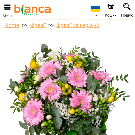
Кошик
Пошук
Menu
Home
Фрезії
Фрезії та гермінії