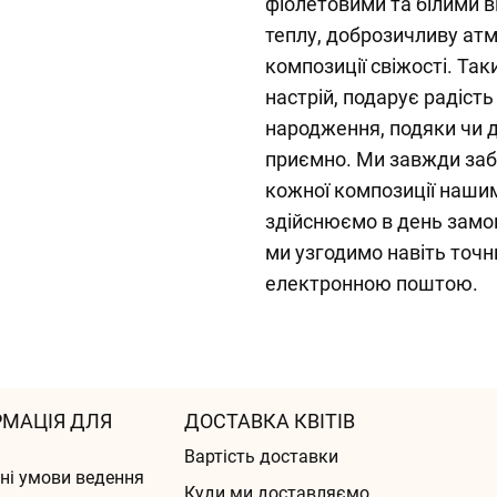
фіолетовими та білими в
теплу, доброзичливу атм
композиції свіжості. Та
настрій, подарує радіст
народження, подяки чи д
приємно. Ми завжди за
кожної композиції наши
здійснюємо в день замов
ми узгодимо навіть точ
електронною поштою.
РМАЦІЯ ДЛЯ
ДОСТАВКА КВІТІВ
Вартість доставки
ні умови ведення
Куди ми доставляємо