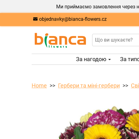
Ми приймаємо замовлення через на
objednavky@bianca-flowers.cz
За нагодою
За тип
Home
Гербери та міні-гербери
Сві