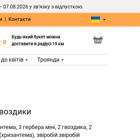
7.08.2026 у зв’язку з відпусткою.
и
|
Контакти
Будь-який букет можна
Послуга Click & Collect
доставити в радіусі 19 км
до квітів
Троянди
 гвоздики
нтема, 3 гербера міні, 2 гвоздика, 2
 (хризантема), звіробій звіробій