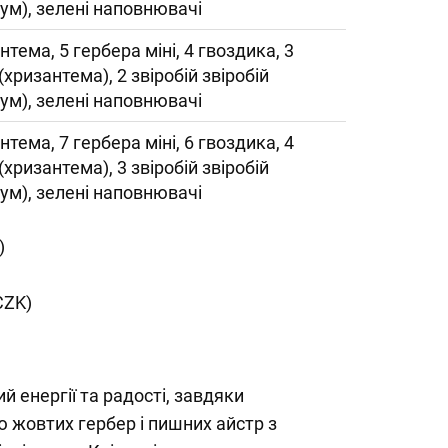
кум), зелені наповнювачі
нтема, 5 гербера міні, 4 гвоздика, 3
 (хризантема), 2 звіробій звіробій
кум), зелені наповнювачі
нтема, 7 гербера міні, 6 гвоздика, 4
 (хризантема), 3 звіробій звіробій
кум), зелені наповнювачі
)
CZK)
й енергії та радості, завдяки
 жовтих гербер і пишних айстр з