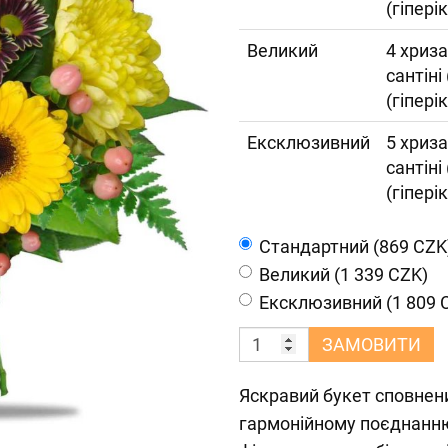
(гіпері
Великий
4 хриза
сантіні
(гіпері
Ексклюзивний
5 хриза
сантіні
(гіпері
Cтандартний (869 CZK
Великий (1 339 CZK)
Ексклюзивний (1 809 
ЗАМОВИТИ
Яскравий букет сповнени
гармонійному поєднанню