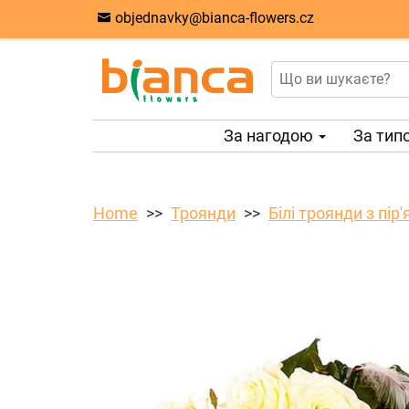
objednavky@bianca-flowers.cz
За нагодою
За тип
Home
Троянди
Білі троянди з пір'