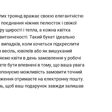
ілих троянд вражає своєю елегантністю
 поєднання ніжних пелюсток і свіжої
у щирості і тепла, а кожна квітка
 витонченості. Такий букет ідеально
 випадків, коли хочеться підкреслити
я весіль, ювілеїв або як вишуканий
ємо квіти в день замовлення у робочі
ете бути впевнені в тому, що ваша увага
ропонуємо можливість замовити точний
дження отримаєте на електронну пошту.
ль, щоб ваш подарунок завжди залишав