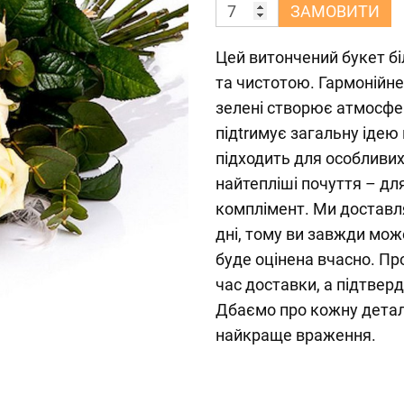
ЗАМОВИТИ
Цей витончений букет б
та чистотою. Гармонійне
зелені створює атмосфер
підtrимує загальну ідею
підходить для особливих
найтепліші почуття – дл
комплімент. Ми доставля
дні, тому ви завжди мож
буде оцінена вчасно. П
час доставки, а підтвер
Дбаємо про кожну дета
найкраще враження.