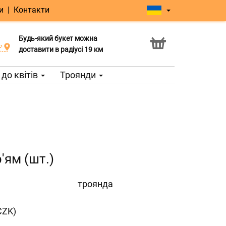
и
|
Контакти
Будь-який букет можна
Послуга Click & Collect
доставити в радіусі 19 км
до квітів
Троянди
р'ям (шт.)
троянда
CZK)