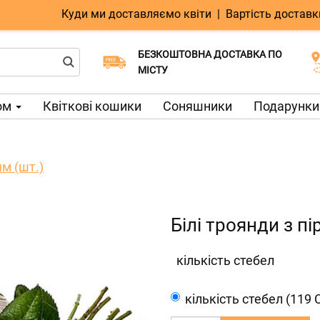
Куди ми доставляємо квіти
|
Вартість доставк
БЕЗКОШТОВНА ДОСТАВКА ПО
Виберіть дату доставки
Доставка в той же день доступна
МІСТУ
ом
Квіткові кошики
Соняшники
Подарунки 
ям (шт.)
Білі троянди з пі
кількість стебел
кількість стебел (119 