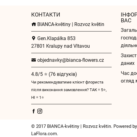
КОНТАКТИ
ІНФО
ВАС
BIANCA-květiny | Rozvoz květin
Загаль
господ
Gen.Klapálka 853
діяльн
27801 Kralupy nad Vltavou
Захист
objednavky@bianca-flowers.cz
даних
Час до
4.8/5 ⭐ (76 відгуків)
огляд 
Чи рекомендуватиме клієнт флориста
після виконання замовлення? ТАК = 5⭐,
НІ = 1⭐
© 2017 BIANCA-květiny | Rozvoz květin. Powered by
LaFlora.com
.