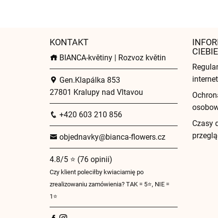
KONTAKT
INFOR
CIEBIE
BIANCA-květiny | Rozvoz květin
Regula
intern
Gen.Klapálka 853
27801 Kralupy nad Vltavou
Ochron
osobo
+420 603 210 856
Czasy 
przeglą
objednavky@bianca-flowers.cz
4.8/5 ⭐ (76 opinii)
Czy klient poleciłby kwiaciarnię po
zrealizowaniu zamówienia? TAK = 5⭐, NIE =
1⭐