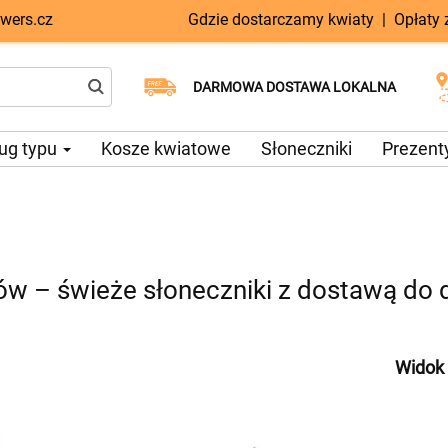
wers.cz
Gdzie dostarczamy kwiaty
|
Opłaty
Dostawa tego samego dnia
Wybierz datę dostawy
DARMOWA DOSTAWA LOKALNA
dostępna
ug typu
Kosze kwiatowe
Słoneczniki
Prezent
w – świeże słoneczniki z dostawą do 
Widok