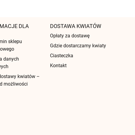
MACJE DLA
DOSTAWA KWIATÓW
Opłaty za dostawę
min sklepu
Gdzie dostarczamy kwiaty
etowego
Ciasteczka
a danych
Kontakt
wych
dostawy kwiatów –
d możliwości