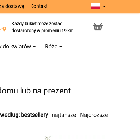
 za dostawę
|
Kontakt
Każdy bukiet może zostać
Usługa Click & Collect
dostarczony w promieniu 19 km
y do kwiatów
Róże
domu lub na prezent
 według:
bestsellery
|
najtańsze
|
Najdroższe