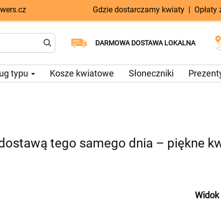
wers.cz
Gdzie dostarczamy kwiaty
|
Opłaty
Dostawa tego samego dnia
Wybierz datę dostawy
DARMOWA DOSTAWA LOKALNA
dostępna
ug typu
Kosze kwiatowe
Słoneczniki
Prezent
dostawą tego samego dnia – piękne kw
Widok