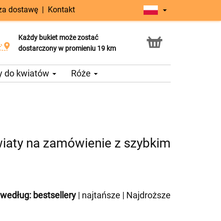
 za dostawę
|
Kontakt
Każdy bukiet może zostać
Usługa Click & Collect
dostarczony w promieniu 19 km
y do kwiatów
Róże
iaty na zamówienie z szybkim
 według:
bestsellery
|
najtańsze
|
Najdroższe