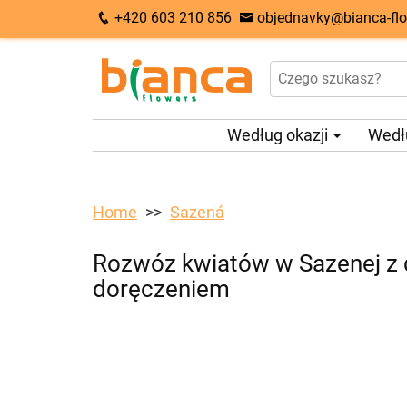
+420 603 210 856
objednavky@bianca-flo
Według okazji
Wedł
Home
Sazená
Rozwóz kwiatów w Sazenej z 
doręczeniem