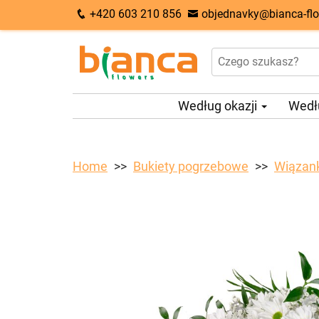
+420 603 210 856
objednavky@bianca-flo
Według okazji
Wedł
Home
Bukiety pogrzebowe
Wiązank