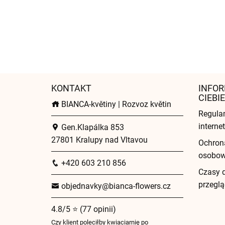
KONTAKT
INFOR
CIEBIE
BIANCA-květiny | Rozvoz květin
Regula
intern
Gen.Klapálka 853
27801 Kralupy nad Vltavou
Ochron
osobo
+420 603 210 856
Czasy 
przeglą
objednavky@bianca-flowers.cz
4.8/5 ⭐ (77 opinii)
Czy klient poleciłby kwiaciarnię po