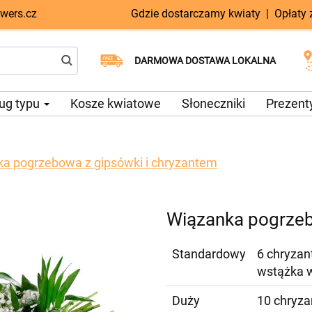
wers.cz
Gdzie dostarczamy kwiaty
|
Opłaty
Dostawa tego samego dnia
Wybierz datę dostawy
DARMOWA DOSTAWA LOKALNA
dostępna
ug typu
Kosze kwiatowe
Słoneczniki
Prezent
a pogrzebowa z gipsówki i chryzantem
Wiązanka pogrzeb
Standardowy
6 chryzan
wstążka 
Duży
10 chryza