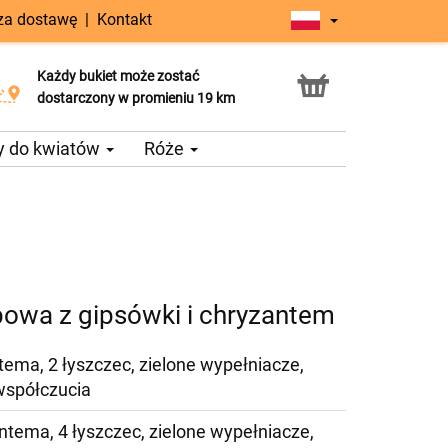
 za dostawę
|
Kontakt
Każdy bukiet może zostać
Usługa Click & Collect
dostarczony w promieniu 19 km
y do kwiatów
Róże
owa z gipsówki i chryzantem
tema, 2 łyszczec, zielone wypełniacze,
współczucia
ntema, 4 łyszczec, zielone wypełniacze,