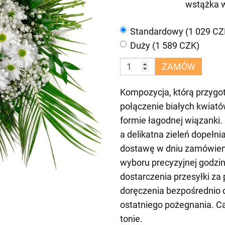
wstążka 
Standardowy (1 029 CZ
Duży (1 589 CZK)
ZAMÓW
Kompozycja, którą przygot
połączenie białych kwiatów
formie łagodnej wiązanki.
a delikatna zieleń dopeł
dostawę w dniu zamówieni
wyboru precyzyjnej godzi
dostarczenia przesyłki za 
doręczenia bezpośrednio do
ostatniego pożegnania. C
tonie.