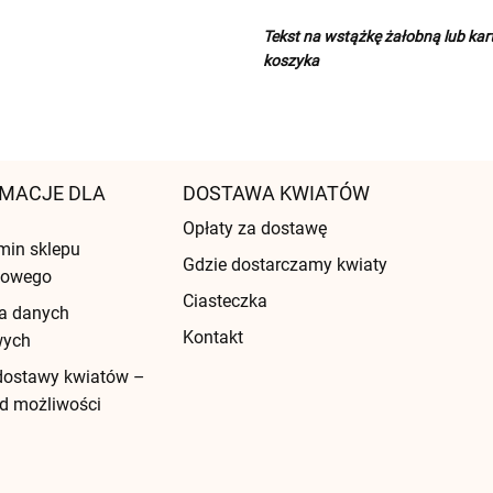
Tekst na wstążkę żałobną lub ka
koszyka
MACJE DLA
DOSTAWA KWIATÓW
Opłaty za dostawę
min sklepu
Gdzie dostarczamy kwiaty
etowego
Ciasteczka
a danych
Kontakt
wych
dostawy kwiatów –
d możliwości