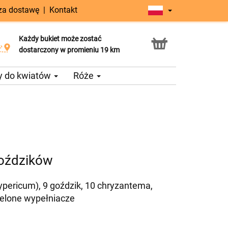
 za dostawę
|
Kontakt
Każdy bukiet może zostać
Usługa Click & Collect
dostarczony w promieniu 19 km
y do kwiatów
Róże
goździków
hypericum), 9 goździk, 10 chryzantema,
ielone wypełniacze