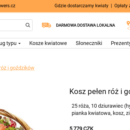
wers.cz
Gdzie dostarczamy kwiaty
|
Opłaty
Dostawa tego samego dnia
Wybierz datę dostawy
DARMOWA DOSTAWA LOKALNA
dostępna
ug typu
Kosze kwiatowe
Słoneczniki
Prezent
róż i goździków
Kosz pełen róż i 
25 róża, 10 dziurawiec (
pianka kwiatowa, kosz, z
5 779 CZK