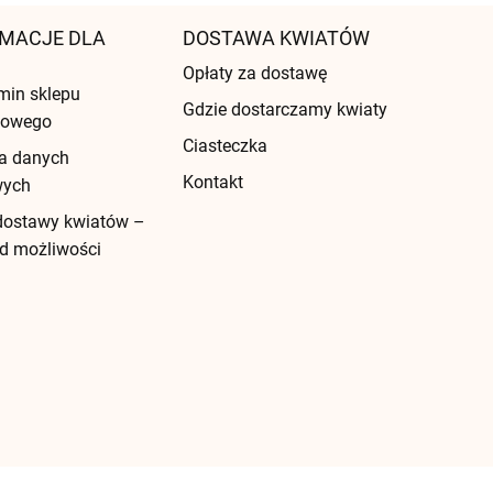
MACJE DLA
DOSTAWA KWIATÓW
Opłaty za dostawę
min sklepu
Gdzie dostarczamy kwiaty
etowego
Ciasteczka
a danych
Kontakt
wych
dostawy kwiatów –
d możliwości