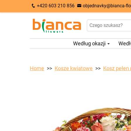
+420 603 210 856
objednavky@bianca-flo
Według okazji
Wedł
Home
Kosze kwiatowe
Kosz pełen 