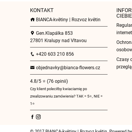
KONTAKT
INFOR
CIEBIE
BIANCA-květiny | Rozvoz květin
Regula
intern
Gen.Klapálka 853
27801 Kralupy nad Vltavou
Ochron
osobo
+420 603 210 856
Czasy 
przeglą
objednavky@bianca-flowers.cz
4.8/5 ⭐ (76 opinii)
Czy klient poleciłby kwiaciarnię po
zrealizowaniu zamówienia? TAK = 5⭐, NIE =
1⭐
© 2017 BIANCA-květiny | Rozvoz květin. Powered by