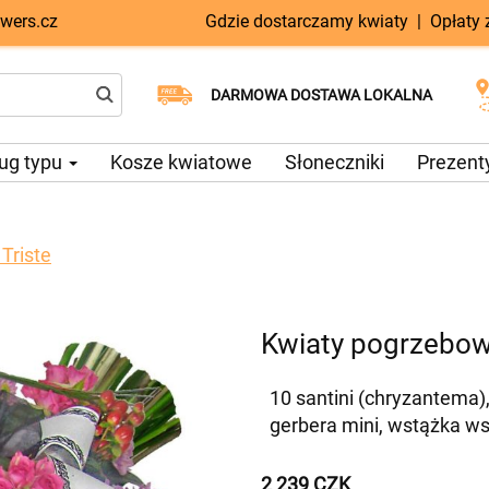
wers.cz
Gdzie dostarczamy kwiaty
|
Opłaty
Dostawa tego samego dnia
Wybierz datę dostawy
DARMOWA DOSTAWA LOKALNA
dostępna
ug typu
Kosze kwiatowe
Słoneczniki
Prezent
Triste
Kwiaty pogrzebow
10 santini (chryzantema),
gerbera mini, wstążka ws
2 239 CZK