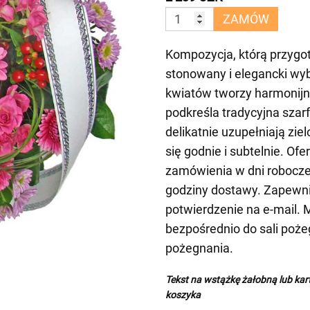
ZAMÓW
Kompozycja, którą przygot
stonowany i elegancki wy
kwiatów tworzy harmonijną
podkreśla tradycyjna sza
delikatnie uzupełniają ziel
się godnie i subtelnie. Of
zamówienia w dni robocze
godziny dostawy. Zapewn
potwierdzenie na e-mail. 
bezpośrednio do sali poże
pożegnania.
Tekst na wstążkę żałobną lub ka
koszyka