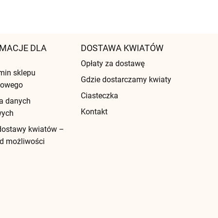
MACJE DLA
DOSTAWA KWIATÓW
Opłaty za dostawę
min sklepu
Gdzie dostarczamy kwiaty
etowego
Ciasteczka
a danych
Kontakt
wych
dostawy kwiatów –
d możliwości