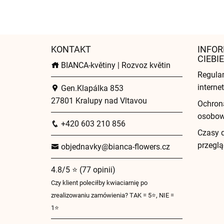
KONTAKT
INFOR
CIEBIE
BIANCA-květiny | Rozvoz květin
Regula
intern
Gen.Klapálka 853
27801 Kralupy nad Vltavou
Ochron
osobo
+420 603 210 856
Czasy 
przeglą
objednavky@bianca-flowers.cz
4.8/5 ⭐ (77 opinii)
Czy klient poleciłby kwiaciarnię po
zrealizowaniu zamówienia? TAK = 5⭐, NIE =
1⭐