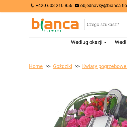
+420 603 210 856
objednavky@bianca-flo
Według okazji
Wedł
Home
Goździki
Kwiaty pogrzebowe 