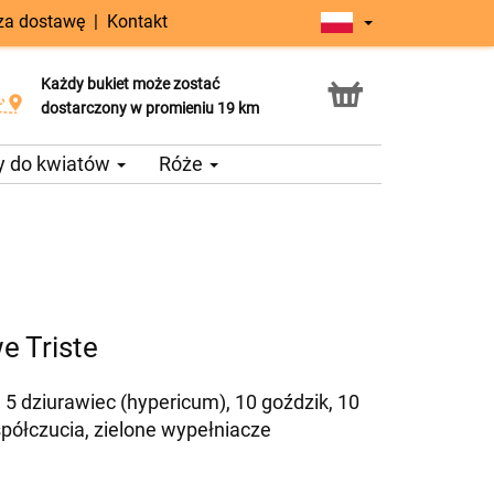
 za dostawę
|
Kontakt
Każdy bukiet może zostać
Usługa Click & Collect
dostarczony w promieniu 19 km
y do kwiatów
Róże
e Triste
 5 dziurawiec (hypericum), 10 goździk, 10
półczucia, zielone wypełniacze