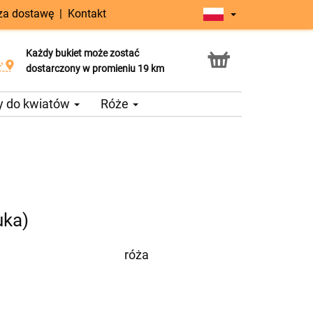
 za dostawę
|
Kontakt
Każdy bukiet może zostać
Usługa Click & Collect
dostarczony w promieniu 19 km
y do kwiatów
Róże
uka)
róża