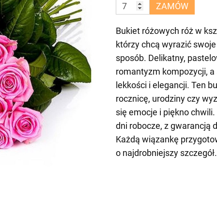
ZAMÓW
Bukiet różowych róż w kszt
którzy chcą wyrazić swoj
sposób. Delikatny, pastelo
romantyzm kompozycji, a św
lekkości i elegancji. Ten b
rocznicę, urodziny czy wyz
się emocje i piękno chwil
dni robocze, z gwarancją
Każdą wiązankę przygotowu
o najdrobniejszy szczegół.