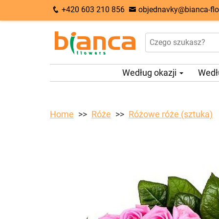
+420 603 210 856
objednavky@bianca-flo
Według okazji
Wedł
Home
Róże
Różowe róże (sztuka)