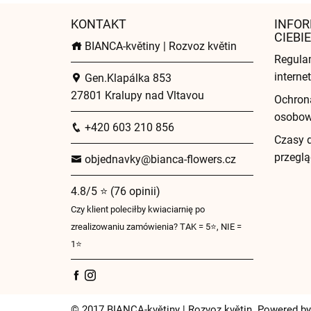
KONTAKT
INFOR
CIEBIE
BIANCA-květiny | Rozvoz květin
Regula
intern
Gen.Klapálka 853
27801 Kralupy nad Vltavou
Ochron
osobo
+420 603 210 856
Czasy 
przeglą
objednavky@bianca-flowers.cz
4.8/5 ⭐ (76 opinii)
Czy klient poleciłby kwiaciarnię po
zrealizowaniu zamówienia? TAK = 5⭐, NIE =
1⭐
© 2017 BIANCA-květiny | Rozvoz květin. Powered by