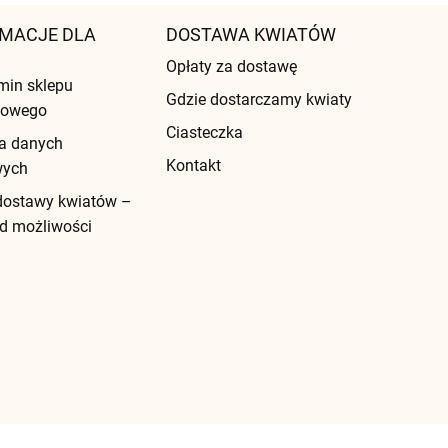
MACJE DLA
DOSTAWA KWIATÓW
Opłaty za dostawę
min sklepu
Gdzie dostarczamy kwiaty
etowego
Ciasteczka
a danych
Kontakt
wych
dostawy kwiatów –
d możliwości