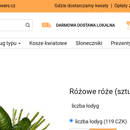
wers.cz
Gdzie dostarczamy kwiaty
|
Opłaty
Dostawa tego samego dnia
Wybierz datę dostawy
DARMOWA DOSTAWA LOKALNA
dostępna
ug typu
Kosze kwiatowe
Słoneczniki
Prezent
Różowe róże (szt
liczba łodyg
liczba łodyg (119 CZK)